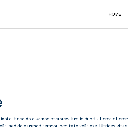
HOME
e
isci elit sed do eiusmod eterorew llum ididuntt ut ores et ore
elit, sed do eiusmod tempor incp tate velit ese. Ultrices vitae